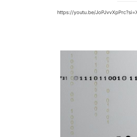
https://youtu.be/JoPJvvXpPrc?s