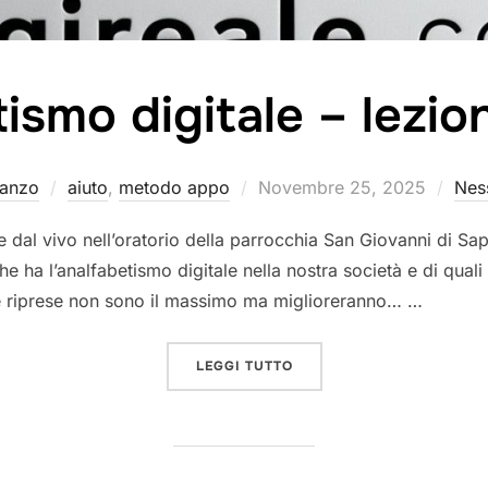
ismo digitale – lezio
Pubblicato
anzo
aiuto
,
metodo appo
Novembre 25, 2025
Nes
il
 dal vivo nell’oratorio della parrocchia San Giovanni di Sapr
he ha l’analfabetismo digitale nella nostra società e di quali
Le riprese non sono il massimo ma miglioreranno… …
“ANALFABETISMO DIGITAL
LEGGI TUTTO