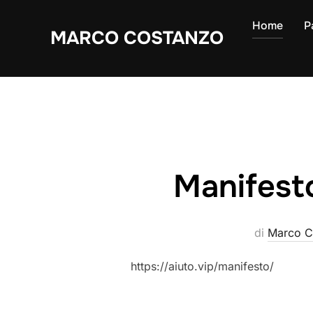
Salta
Home
P
al
MARCO COSTANZO
contenuto
Manifesto
di
Marco C
https://aiuto.vip/manifesto/