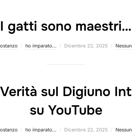
I gatti sono maestri…
Pubblicato
ostanzo
ho imparato...
Dicembre 22, 2025
Nessun
il
Verità sul Digiuno In
su YouTube
Pubblicato
ostanzo
ho imparato...
Dicembre 22, 2025
Nessun