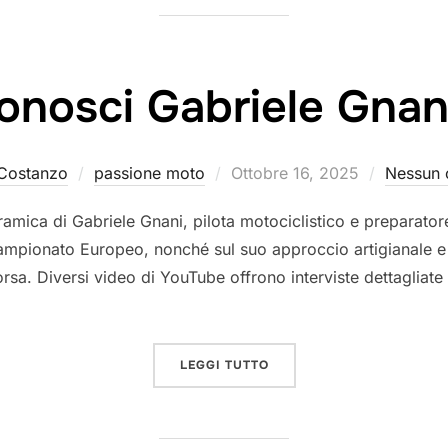
onosci Gabriele Gnan
Pubblicato
Costanzo
passione moto
Ottobre 16, 2025
Nessun
il
amica di Gabriele Gnani, pilota motociclistico e preparatore
ampionato Europeo, nonché sul suo approccio artigianale e 
rsa. Diversi video di YouTube offrono interviste dettagliate
“CONOSCI GABRIELE GNAN
LEGGI TUTTO