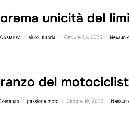
orema unicità del lim
Pubblicato
 Costanzo
aiuto
,
tutorial
Ottobre 23, 2025
Nessun 
il
ranzo del motociclis
Pubblicato
Costanzo
passione moto
Ottobre 19, 2025
Nessun
il