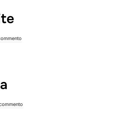
ite
commento
ta
 commento