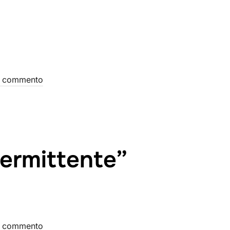
 commento
termittente”
 commento