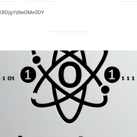
il
i=X8DjgYdIieOMx0DY