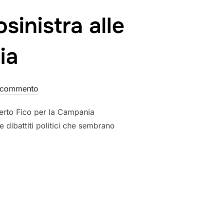
sinistra alle
ia
 commento
oberto Fico per la Campania
e dibattiti politici che sembrano
 PER IL CENTROSINISTRA ALLE REGIONALI DELLA CAMPANIA”