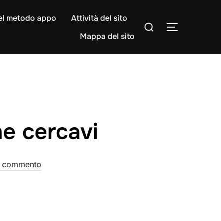
l metodo appo
Attività del sito
Cerca
APRI/CHIU
per:
Mappa del sito
he cercavi
 commento