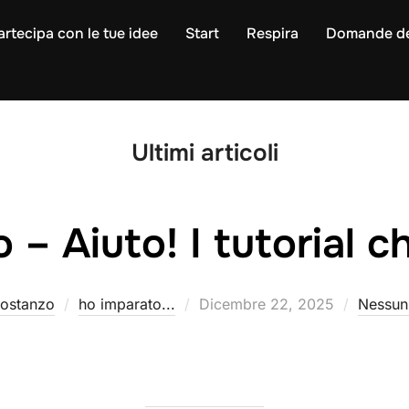
artecipa con le tue idee
Start
Respira
Domande de
Ultimi articoli
 – Aiuto! I tutorial c
Pubblicato
ostanzo
ho imparato...
Dicembre 22, 2025
Nessun
il