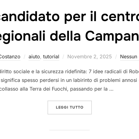
candidato per il centro
egionali della Campan
Pubblicato
Costanzo
aiuto
,
tutorial
Novembre 2, 2025
Nessun
il
iritto sociale e la sicurezza ridefinita: 7 idee radicali di R
significa spesso perdersi in un labirinto di problemi annosi 
al collasso alla Terra dei Fuochi, passando per la …
“CHI È FICO, CANDIDATO
LEGGI TUTTO