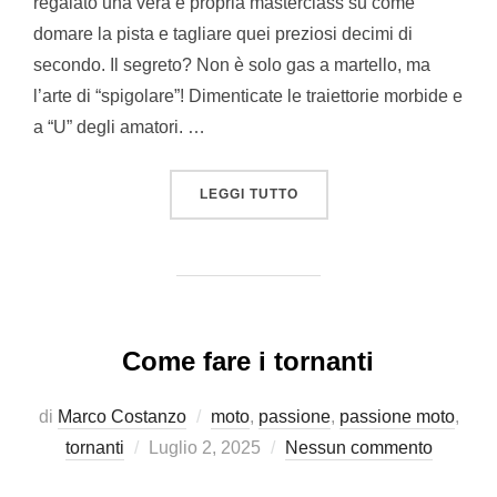
regalato una vera e propria masterclass su come
domare la pista e tagliare quei preziosi decimi di
secondo. Il segreto? Non è solo gas a martello, ma
l’arte di “spigolare”! Dimenticate le traiettorie morbide e
a “U” degli amatori. …
“SAI COSA VUOL DIRE “S
LEGGI TUTTO
Come fare i tornanti
di
Marco Costanzo
moto
,
passione
,
passione moto
,
Pubblicato
tornanti
Luglio 2, 2025
Nessun commento
il