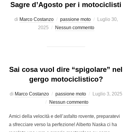
Sagre d’Agosto per i motociclisti
Pubblicato
di
Marco Costanzo
passione moto
Luglio 30,
il
2025
Nessun commento
Sai cosa vuol dire “spigolare” nel
gergo motociclistico?
Pubblicato
di
Marco Costanzo
passione moto
Luglio 3, 2025
il
Nessun commento
Amici della velocità e dell’asfalto rovente, preparatevi
a sfrecciare verso la perfezione! Alberto Naska ci ha