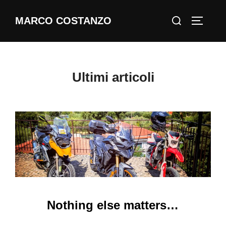
Salta
Cerca
MARCO COSTANZO
al
APRI/C
per:
contenuto
Ultimi articoli
Nothing else matters…