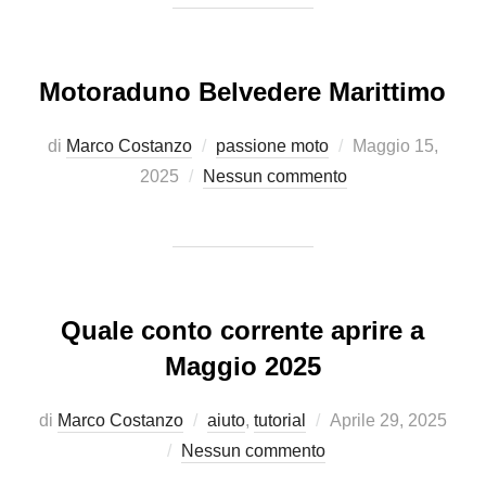
Motoraduno Belvedere Marittimo
Pubblicato
di
Marco Costanzo
passione moto
Maggio 15,
il
2025
Nessun commento
Quale conto corrente aprire a
Maggio 2025
Pubblicato
di
Marco Costanzo
aiuto
,
tutorial
Aprile 29, 2025
il
Nessun commento