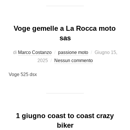
Voge gemelle a La Rocca moto
sas
Pubblicato
di
Marco Costanzo
passione moto
Giugno 15,
il
2025
Nessun commento
Voge 525 dsx
1 giugno coast to coast crazy
biker