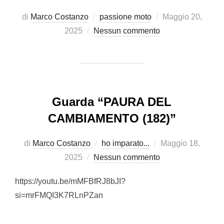
Pubblicato
di
Marco Costanzo
passione moto
Maggio 20,
il
2025
Nessun commento
Guarda “PAURA DEL
CAMBIAMENTO (182)”
Pubblicato
di
Marco Costanzo
ho imparato...
Maggio 18,
il
2025
Nessun commento
https://youtu.be/mMFBfRJ8bJI?
si=mrFMQI3K7RLnPZan