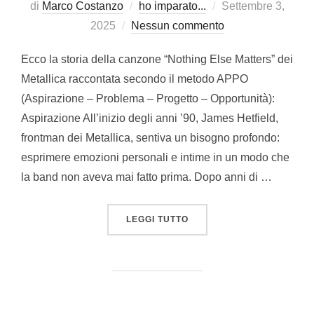
Pubblicato
di
Marco Costanzo
ho imparato...
Settembre 3,
il
2025
Nessun commento
Ecco la storia della canzone “Nothing Else Matters” dei
Metallica raccontata secondo il metodo APPO
(Aspirazione – Problema – Progetto – Opportunità):
Aspirazione All’inizio degli anni ’90, James Hetfield,
frontman dei Metallica, sentiva un bisogno profondo:
esprimere emozioni personali e intime in un modo che
la band non aveva mai fatto prima. Dopo anni di …
“NOTHING ELSE MATTERS
LEGGI TUTTO