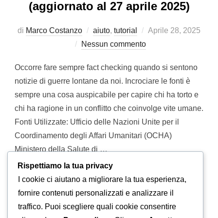
(aggiornato al 27 aprile 2025)
Pubblicato
di
Marco Costanzo
aiuto
,
tutorial
Aprile 28, 2025
il
Nessun commento
Occorre fare sempre fact checking quando si sentono
notizie di guerre lontane da noi. Incrociare le fonti è
sempre una cosa auspicabile per capire chi ha torto e
chi ha ragione in un conflitto che coinvolge vite umane.
Fonti Utilizzate: Ufficio delle Nazioni Unite per il
Coordinamento degli Affari Umanitari (OCHA)
Ministero della Salute di …
Rispettiamo la tua privacy
“SITUAZIONE DELLE VITTI
I cookie ci aiutano a migliorare la tua esperienza,
LEGGI TUTTO
fornire contenuti personalizzati e analizzare il
traffico. Puoi scegliere quali cookie consentire