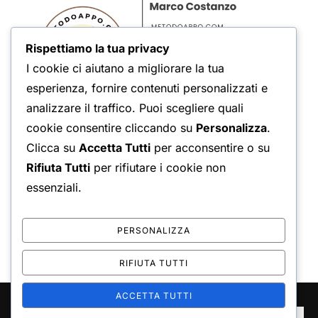
Rispettiamo la tua privacy
I cookie ci aiutano a migliorare la tua
esperienza, fornire contenuti personalizzati e
analizzare il traffico. Puoi scegliere quali
cookie consentire cliccando su
Personalizza
.
Clicca su
Accetta Tutti
per acconsentire o su
Condividi:
Rifiuta Tutti
per rifiutare i cookie non
Reddit
Bluesky
essenziali.
WhatsApp
Telegram
Mi piace:
PERSONALIZZA
RIFIUTA TUTTI
ACCETTA TUTTI
Copyright © 2026 Marco Costanzo