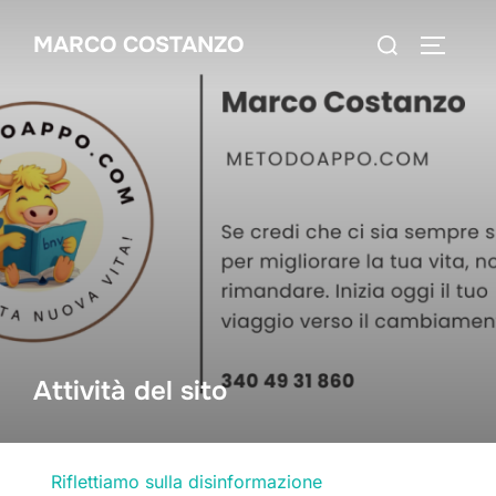
Salta
Cerca
MARCO COSTANZO
al
APRI/C
per:
contenuto
Attività del sito
Riflettiamo sulla disinformazione