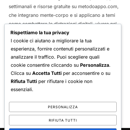
settimanali e risorse gratuite su metodoappo.com,
che integrano mente-corpo e si applicano a temi
come combattere le distrazioni digitali, vivere nel
Rispettiamo la tua privacy
presente e costruire resilienza stoica in un’era
I cookie ci aiutano a migliorare la tua
connessa.
esperienza, fornire contenuti personalizzati e
analizzare il traffico. Puoi scegliere quali
cookie consentire cliccando su
Personalizza
.
Clicca su
Accetta Tutti
per acconsentire o su
Condividi:
Rifiuta Tutti
per rifiutare i cookie non
Reddit
Bluesky
essenziali.
WhatsApp
Telegram
Mi piace:
PERSONALIZZA
RIFIUTA TUTTI