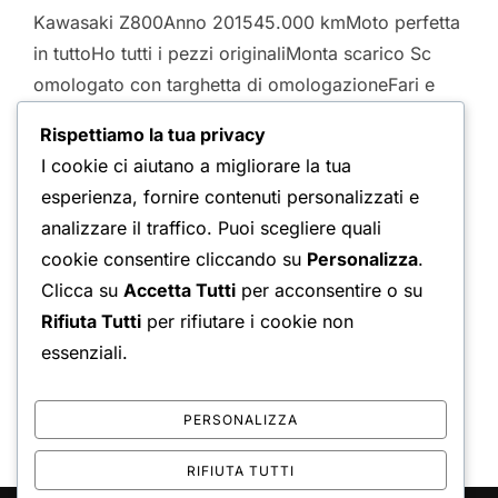
Kawasaki Z800Anno 201545.000 kmMoto perfetta
in tuttoHo tutti i pezzi originaliMonta scarico Sc
omologato con targhetta di omologazioneFari e
frecce a led3 chiaviGomma posteriore
Rispettiamo la tua privacy
nuovaAnteriore al 50%Nessun lavoro da
I cookie ci aiutano a migliorare la tua
eseguireTagliandata 1000 km fa Prezzo 5.500€La
esperienza, fornire contenuti personalizzati e
vendo perché ho preso un r1 Kawasaki Z800 ABS
analizzare il traffico. Puoi scegliere quali
2015 – Grinta e Affidabilità! Amanti delle due ruote,
cookie consentire cliccando su
Personalizza
.
ecco la …
Clicca su
Accetta Tutti
per acconsentire o su
Rifiuta Tutti
per rifiutare i cookie non
“USATO DA URLO! KAWAS
LEGGI TUTTO
essenziali.
PERSONALIZZA
RIFIUTA TUTTI