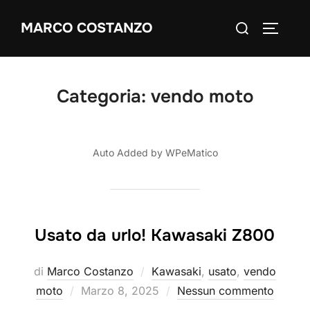
Salta
Cerca
MARCO COSTANZO
al
APRI/C
per:
contenuto
Categoria:
vendo moto
Auto Added by WPeMatico
Usato da urlo! Kawasaki Z800
di
Marco Costanzo
Kawasaki
,
usato
,
vendo
Pubblicato
moto
Marzo 8, 2025
Nessun commento
il