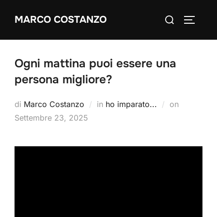
Salta
Cerca
MARCO COSTANZO
al
APRI/C
per:
contenuto
Ogni mattina puoi essere una
persona migliore?
Pubblicato
di
Marco Costanzo
in
ho imparato...
on
il
Settembre 23, 2025