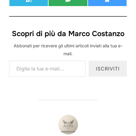
SHARE ON
SHARE ON
SHARE ON
HATENA
SMS
BLUESKY
Scopri di più da Marco Costanzo
Abbonati per ricevere gli ultimi articoli inviati alla tua e-
mail.
Digita la tua e-mail...
ISCRIVITI
AUTORE DELL'ARTICOLO