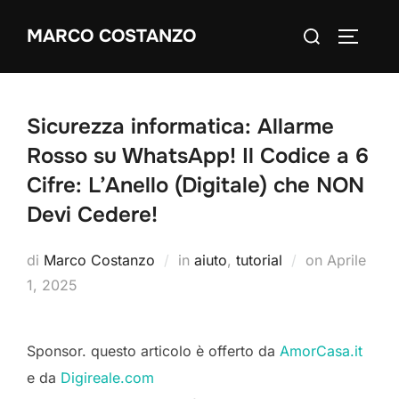
Salta
Cerca
MARCO COSTANZO
al
APRI/C
per:
contenuto
Sicurezza informatica: Allarme
Rosso su WhatsApp! Il Codice a 6
Cifre: L’Anello (Digitale) che NON
Devi Cedere!
Pubblicato
di
Marco Costanzo
in
aiuto
,
tutorial
on
Aprile
il
1, 2025
Sponsor. questo articolo è offerto da
AmorCasa.it
e da
Digireale.com