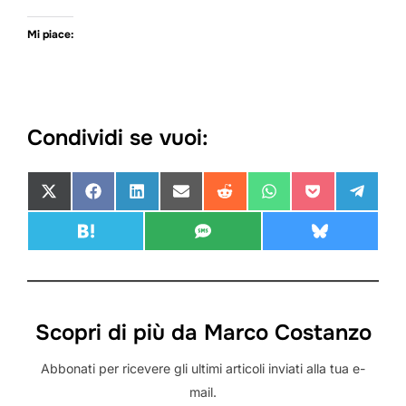
Mi piace:
Condividi se vuoi:
SHARE ON
SHARE ON
SHARE ON
SHARE ON
SHARE ON
SHARE ON
SHARE ON
SHARE
X (TWITTER)
FACEBOOK
LINKEDIN
EMAIL
REDDIT
WHATSAPP
POCKET
TELEG
SHARE ON
SHARE ON
SHARE ON
HATENA
SMS
BLUESKY
Scopri di più da Marco Costanzo
Abbonati per ricevere gli ultimi articoli inviati alla tua e-
mail.