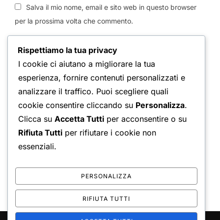
Salva il mio nome, email e sito web in questo browser
per la prossima volta che commento.
Rispettiamo la tua privacy
Avvertimi via email in caso di risposte al mio
I cookie ci aiutano a migliorare la tua
commento.
esperienza, fornire contenuti personalizzati e
analizzare il traffico. Puoi scegliere quali
cookie consentire cliccando su
Personalizza
.
Avvertimi via email alla pubblicazione di un nuovo
Clicca su
Accetta Tutti
per acconsentire o su
articolo.
Rifiuta Tutti
per rifiutare i cookie non
essenziali.
PERSONALIZZA
RIFIUTA TUTTI