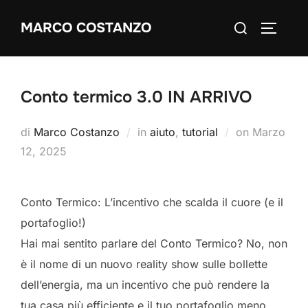
Salta
Cerca
MARCO COSTANZO
al
APRI/C
per:
contenuto
Conto termico 3.0 IN ARRIVO
Pubblicato
di
Marco Costanzo
in
aiuto
,
tutorial
on
Marzo
il
12, 2025
Conto Termico: L’incentivo che scalda il cuore (e il
portafoglio!)
Hai mai sentito parlare del Conto Termico? No, non
è il nome di un nuovo reality show sulle bollette
dell’energia, ma un incentivo che può rendere la
tua casa più efficiente e il tuo portafoglio meno