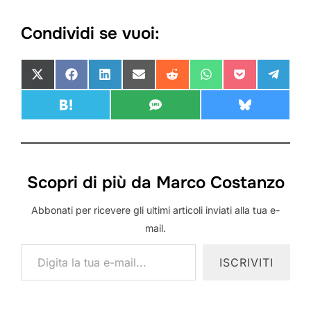
Condividi se vuoi:
SHARE ON
SHARE ON
SHARE ON
SHARE ON
SHARE ON
SHARE ON
SHARE ON
SHARE
X (TWITTER)
FACEBOOK
LINKEDIN
EMAIL
REDDIT
WHATSAPP
POCKET
TELEG
SHARE ON
SHARE ON
SHARE ON
HATENA
SMS
BLUESKY
Scopri di più da Marco Costanzo
Abbonati per ricevere gli ultimi articoli inviati alla tua e-
mail.
Digita la tua e-mail...
ISCRIVITI