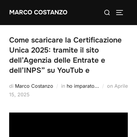
Salta
Cerca
MARCO COSTANZO
al
APRI/C
per:
contenuto
Come scaricare la Certificazione
Unica 2025: tramite il sito
dell’Agenzia delle Entrate e
dell’INPS” su YouTub e
Pubblicat
di
Marco Costanzo
in
ho imparato...
on
Aprile
il
15, 2025