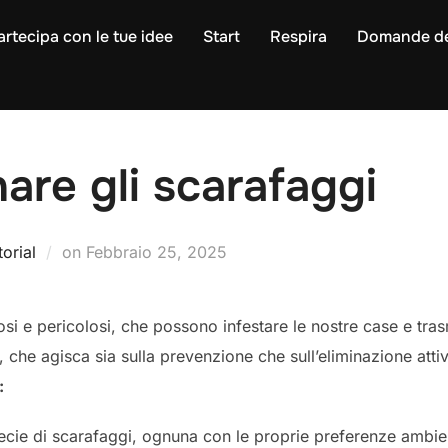
artecipa con le tue idee
Start
Respira
Domande de
are gli scarafaggi
Pubblicato
torial
on
Febbraio 25, 2025
il
iosi e pericolosi, che possono infestare le nostre case e tras
che agisca sia sulla prevenzione che sull’eliminazione attiv
:
cie di scarafaggi, ognuna con le proprie preferenze ambient