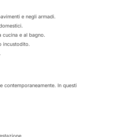
pavimenti e negli armadi.
odomestici.
a cucina e al bagno.
o incustodito.
.
tive contemporaneamente. In questi
estazione.