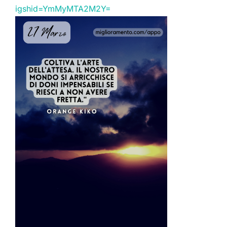
igshid=YmMyMTA2M2Y=