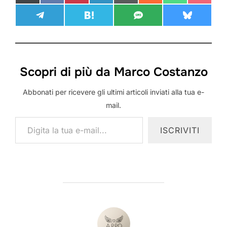
SHARE ON
SHARE ON
SHARE ON
SHARE ON
TELEGRAM
HATENA
SMS
BLUESKY
Scopri di più da Marco Costanzo
Abbonati per ricevere gli ultimi articoli inviati alla tua e-
mail.
Digita la tua e-mail...
ISCRIVITI
AUTORE DELL'ARTICOLO