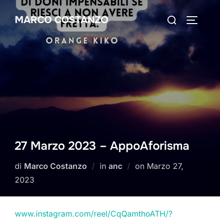
Salta
Cerca
MARCO COSTANZO
al
APRI/C
per:
contenuto
27 Marzo 2023 – AppoAforisma
Pubblicato
di
Marco Costanzo
in
anc
on
Marzo 27,
il
2023
www.instagram.com/reel/CqQamthoATH/?