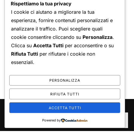
Rispettiamo la tua privacy
I cookie ci aiutano a migliorare la tua
Pubblicato
di
Marco Costanzo
ho imparato...
Febbraio
esperienza, fornire contenuti personalizzati e
il
14, 2025
Nessun commento
analizzare il traffico. Puoi scegliere quali
Impariamo a conoscere l’ideatore della teoria della
cookie consentire cliccando su
Personalizza
.
stupidità. Questo autore è poco conosciuto ma le
Clicca su
Accetta Tutti
per acconsentire o su
sue idee possono fare la differenza nel nostro
Rifiuta Tutti
per rifiutare i cookie non
impegno politico contro la stupidità collettiva.
essenziali.
PERSONALIZZA
RIFIUTA TUTTI
ACCETTA TUTTI
Copyright © 2026 Marco Costanzo
Inspiro Theme
di
WPZOOM
ISCRIVITI
Powered by