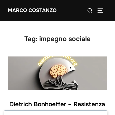
Salta
Cerca
MARCO COSTANZO
al
APRI/C
per:
contenuto
Tag:
impegno sociale
Dietrich Bonhoeffer – Resistenza
e Resa (Sandro Barlone, S.J.)