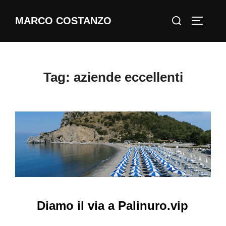
Salta
Cerca
MARCO COSTANZO
al
APRI/C
per:
contenuto
Tag:
aziende eccellenti
Diamo il via a Palinuro.vip